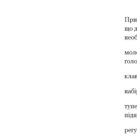
При 
що д
необ
моло
голо
клав
набі
тупе
під
регу