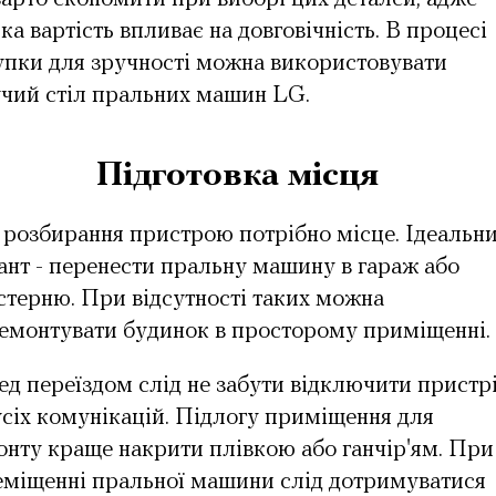
ка вартість впливає на довговічність. В процесі
упки для зручності можна використовувати
учий стіл пральних машин LG
.
Підготовка місця
 розбирання пристрою потрібно місце. Ідеальн
ант - перенести пральну машину в гараж або
терню. При відсутності таких можна
ремонтувати будинок в просторому приміщенні.
д переїздом слід не забути відключити пристр
усіх комунікацій. Підлогу приміщення для
нту краще накрити плівкою або ганчір'ям. При
еміщенні пральної машини слід дотримуватися