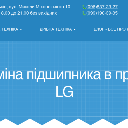
ків
,
вул. Миколи Міхновського 10
(096)837-23-27
з 8.00 до 21.00 без вихідних
(099)190-39-35
 ТЕХНІКА
ДРІБНА ТЕХНІКА
БЛОГ - ВСЕ ПРО
іна підшипника в п
LG