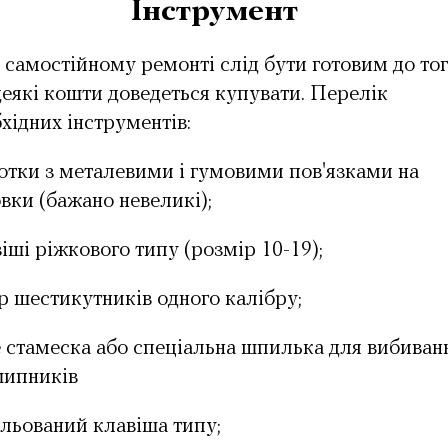
Інструмент
самостійному ремонті слід бути готовим до тог
еякі кошти доведеться купувати. Перелік
хідних інструментів:
тки з металевими і гумовими пов'язками на
вки (бажано невеликі);
іші ріжкового типу (розмір 10-19);
р шестикутників одного калібру;
 стамеска або спеціальна шпилька для вибиван
шипників
льований клавіша типу;