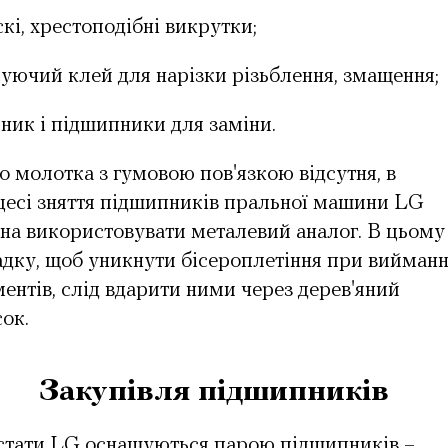
кі, хрестоподібні викрутки;
уючий клей для нарізки різьблення, змащення;
ник і підшипники для заміни.
 молотка з гумовою пов'язкою відсутня,
в
есі зняття
підшипників пральної машини LG
на використовувати
металевий аналог. В цьому
дку, щоб уникнути бісероплетіння при вийманн
ентів, слід вдарити ними через дерев'яний
ок.
Закупівля підшипників
стати LG оснащуються парою підшипників –