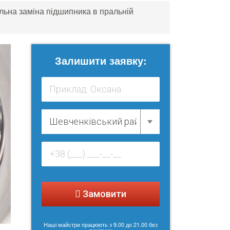
ьна заміна підшипника в пральній
Залишити заявку:
Замовити
Наші майстри працюють з 9.00 до 21.00 без