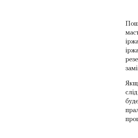
Пошк
мас
іржа
іржа
резе
замі
Якщ
слід
буде
пра
проц