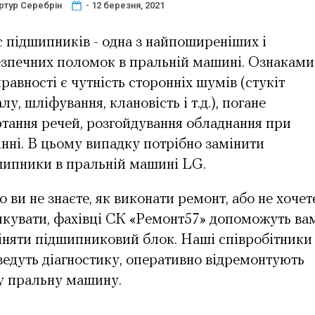
ртур Серебрін
- 12 березня, 2021
 підшипників - одна з найпоширеніших і
езпечних поломок в пральній машині. Ознаками
равності є чутність сторонніх шумів (стукіт
лу, шліфування, клановість і т.д.), погане
тання речей, розгойдування обладнання при
нні. В цьому випадку потрібно
замінити
шипники в пральній машині LG
.
 ви не знаєте, як виконати ремонт, або не хочет
икувати,
фахівці СК «Ремонт57» допоможуть ва
іняти підшипниковий блок. Наші співробітники
едуть діагностику, оперативно відремонтують
у пральну машину.