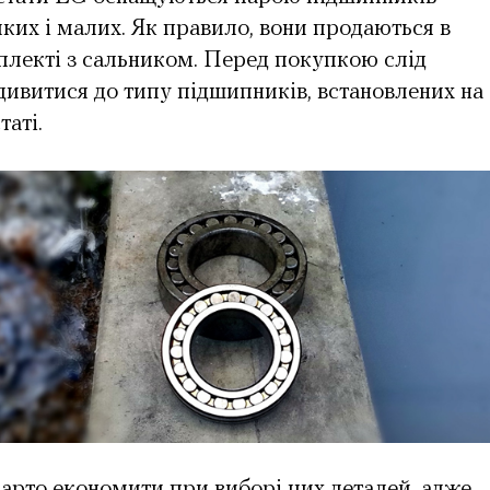
ких і малих. Як правило, вони продаються в
плекті з сальником. Перед покупкою слід
ивитися до типу підшипників, встановлених на
таті.
арто економити при виборі цих деталей, адже