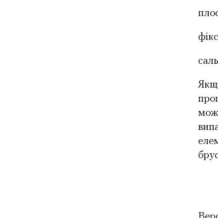
плос
фікс
саль
Якщо
проц
мож
випа
елем
брус
Вер