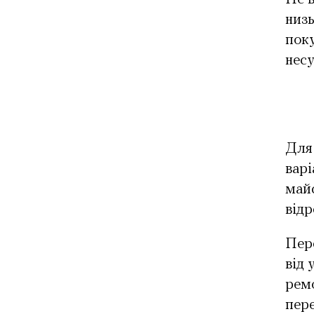
низь
пок
нес
Для
варі
майс
від
Пере
від 
ремо
пер