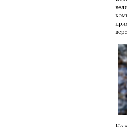
вели
ком
прид
верс
Не в