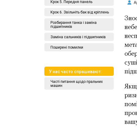
Крок 5. Передня панель
А
Крок 6. Звільніть бак від кріплень
Знос
Розбирання танка і заміна
неб
підшипників
несп
Заміна сальників і підшипників
мета
Поширені помилки
обер
суші
під
У нас часто спрашивают:
Часті питання щодо пральних
машин
Якщо
риз
пом
пров
ваш