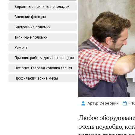
Вероятные причины неполадок
Внешние факторы
Внутренние поломки
Типичные поломки
Ремонт
Принцип работы датчиков защиты
Нет огня. Газовая колонка гаснет
Профилактические меры
Артур Серебрин
- 1
Любое оборудование
очень неудобно, ког