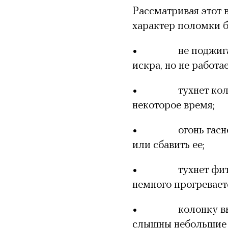
Рассматривая этот в
характер поломки б
•
не поджиг
искра, но не работа
•
тухнет ко
некоторое время;
•
огонь гас
или сбавить ее;
•
тухнет фи
немного прогреваетс
•
колонку в
слышны небольшие х