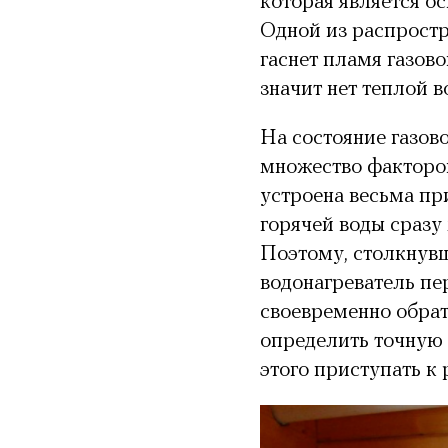
которая является о
Одной из распростр
гаснет пламя газов
значит нет теплой в
На состояние газов
множество факторов
устроена весьма п
горячей воды сразу
Поэтому, столкнувш
водонагреватель пе
своевременно обрат
определить точную 
этого приступать к 