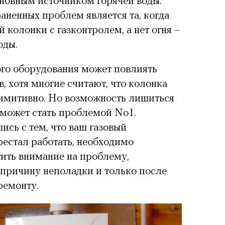
сновным источником горячей воды.
аненных проблем является та, когда
ой колонки с газконтролем
, а нет огня –
оды.
ого оборудования может повлиять
, хотя многие считают, что колонка
римитивно. Но возможность лишиться
 может стать проблемой No1.
ись с тем, что ваш газовый
рестал работать, необходимо
ить внимание на проблему,
причину неполадки и только после
ремонту.