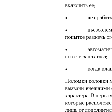
включить ее;
•
не срабат
•
пьезоэлем
попытке разжечь ого
•
автоматич
но есть запах газа;
•
когда клап
Поломки колонки мо
вызваны внешними ф
характера. В первом
которые расположен
лишь от дополнител