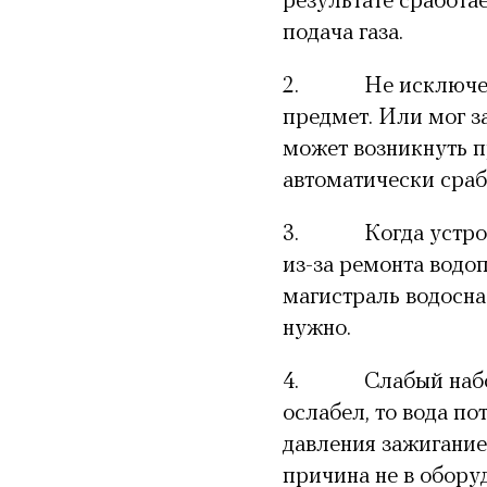
результате сработа
подача газа.
2.
Не исключе
предмет. Или мог з
может возникнуть п
автоматически сраб
3.
Когда устро
из-за ремонта водо
магистраль водосна
нужно.
4.
Слабый набо
ослабел, то вода по
давления зажигание 
причина не в оборуд