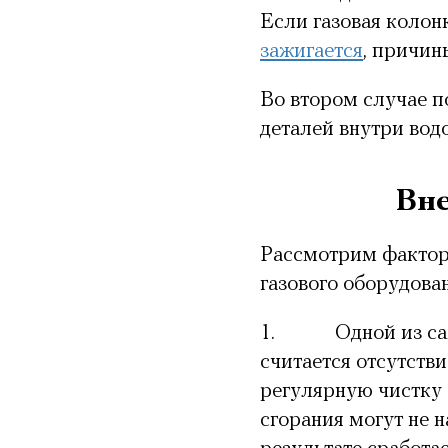
Если газовая колон
зажигается
, причин
Во втором случае п
деталей внутри вод
Вн
Рассмотрим факторы
газового оборудова
1.
Одной из с
считается
отсутстви
регулярную чистку 
сгорания могут не н