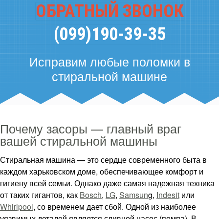
ОБРАТНЫЙ ЗВОНОК
(099)190-39-35
Исправим любые поломки в
стиральной машине
Почему засоры — главный враг
вашей стиральной машины
Стиральная машина — это сердце современного быта в
каждом харьковском доме, обеспечивающее комфорт и
гигиену всей семьи. Однако даже самая надежная техника
от таких гигантов, как
Bosch
,
LG
,
Samsun
g,
Indesit
или
Whirlpool
, со временем дает сбой. Одной из наиболее
уязвимых деталей является сливной насос (помпа). В